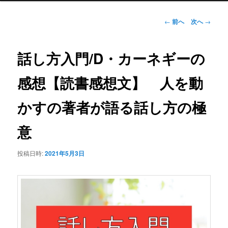
ュ
ー
投
←
前へ
次へ
→
稿
ナ
ビ
話し方入門/D・カーネギーの
ゲ
ー
感想【読書感想文】 人を動
シ
ョ
かすの著者が語る話し方の極
ン
意
投稿日時:
2021年5月3日