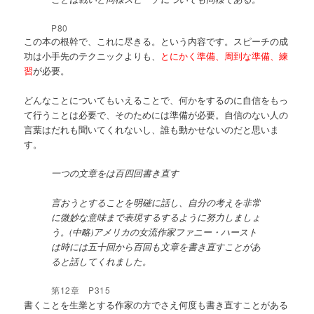
P80
この本の根幹で、これに尽きる。という内容です。スピーチの成
功は小手先のテクニックよりも、
とにかく準備、周到な準備、練
習
が必要。
どんなことについてもいえることで、何かをするのに自信をもっ
て行うことは必要で、そのためには準備が必要。自信のない人の
言葉はだれも聞いてくれないし、誰も動かせないのだと思いま
す。
一つの文章をは百四回書き直す
言おうとすることを明確に話し、自分の考えを非常
に微妙な意味まで表現するするように努力しましょ
う。(中略)アメリカの女流作家ファニー・ハースト
は時には五十回から百回も文章を書き直すことがあ
ると話してくれました。
第12章 P315
書くことを生業とする作家の方でさえ何度も書き直すことがある