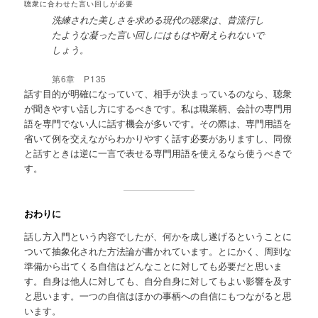
聴衆に合わせた言い回しが必要
洗練された美しさを求める現代の聴衆は、昔流行し
たような凝った言い回しにはもはや耐えられないで
しょう。
第6章 P135
話す目的が明確になっていて、相手が決まっているのなら、聴衆
が聞きやすい話し方にするべきです。私は職業柄、会計の専門用
語を専門でない人に話す機会が多いです。その際は、専門用語を
省いて例を交えながらわかりやすく話す必要がありますし、同僚
と話すときは逆に一言で表せる専門用語を使えるなら使うべきで
す。
おわりに
話し方入門という内容でしたが、何かを成し遂げるということに
ついて抽象化された方法論が書かれています。とにかく、周到な
準備から出てくる自信はどんなことに対しても必要だと思いま
す。自身は他人に対しても、自分自身に対してもよい影響を及す
と思います。一つの自信はほかの事柄への自信にもつながると思
います。