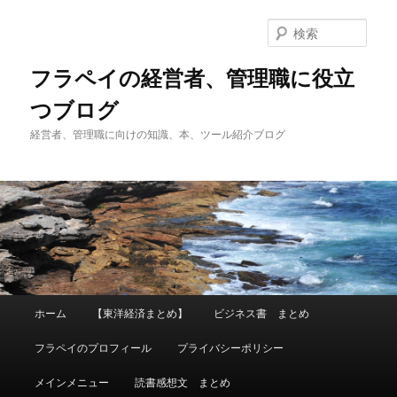
メ
イ
検
ン
索
コ
フラペイの経営者、管理職に役立
ン
つブログ
テ
ン
経営者、管理職に向けの知識、本、ツール紹介ブログ
ツ
へ
移
動
メ
ホーム
【東洋経済まとめ】
ビジネス書 まとめ
イ
ン
フラペイのプロフィール
プライバシーポリシー
メ
ニ
メインメニュー
読書感想文 まとめ