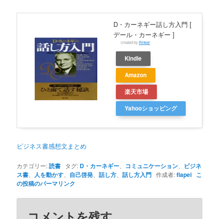
D・カーネギー話し方入門 [
デール・カーネギー ]
created by
Rinker
Kindle
Amazon
楽天市場
Yahooショッピング
ビジネス書感想文まとめ
カテゴリー:
読書
タグ:
D・カーネギー
、
コミュニケーション
、
ビジネ
ス書
、
人を動かす
、
自己啓発
、
話し方
、
話し方入門
作成者:
flapei
こ
の投稿のパーマリンク
コメントを残す