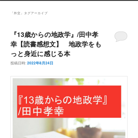
ュ
ー
「
外交
」タグアーカイブ
『13歳からの地政学』/田中孝
幸【読書感想文】 地政学をも
っと身近に感じる本
投稿日時:
2022年8月24日