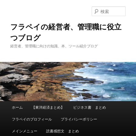
メ
サ
イ
ブ
検
ン
コ
索
コ
ン
フラペイの経営者、管理職に役立
ン
テ
つブログ
テ
ン
ン
ツ
経営者、管理職に向けの知識、本、ツール紹介ブログ
ツ
へ
へ
移
移
動
動
メ
ホーム
【東洋経済まとめ】
ビジネス書 まとめ
イ
ン
フラペイのプロフィール
プライバシーポリシー
メ
ニ
メインメニュー
読書感想文 まとめ