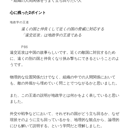
・組織の人間関係をうまく立ち回りたい人
心に残った2ポイント
地政学の王道
遠くの国と仲良くして近くの国の脅威に対応する
「遠交近攻」は地政学の王道である
P86
遠交近攻は中国の故事らしいです。近くの敵国に対抗するため
に、遠くの別の国と仲良くなり挟み撃ちにできるということのよ
うです。
物理的な位置関係だけでなく、組織の中での人間関係において
も、敵の外堀から埋めていく問ことでつながるかと思いました。
また、この王道の説明が地政学とは何かをよく表していると思い
ました。
外交や戦争などにおいて、それぞれの国がどう立ち回るか、なぜ
現状そのように立ち回っているかを、地理的な観点から、論理的
にひも解いて説明する。という学問だと理解しました。