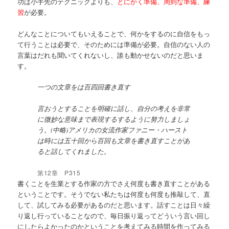
功は小手先のテクニックよりも、
とにかく準備、周到な準備、練
習
が必要。
どんなことについてもいえることで、何かをするのに自信をもっ
て行うことは必要で、そのためには準備が必要。自信のない人の
言葉はだれも聞いてくれないし、誰も動かせないのだと思いま
す。
一つの文章をは百四回書き直す
言おうとすることを明確に話し、自分の考えを非常
に微妙な意味まで表現するするように努力しましょ
う。(中略)アメリカの女流作家ファニー・ハースト
は時には五十回から百回も文章を書き直すことがあ
ると話してくれました。
第12章 P315
書くことを生業とする作家の方でさえ何度も書き直すことがある
ということです。そうでない私たちは何度も何度も推敲して、直
して、試してみる必要があるのだと思います。話すことは日々繰
り返し行っていることなので、毎日振り返ってどういう言い回し
にしたらよかったのかということを考えてみる時間を作ってみる