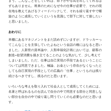
まう。こんなことをしていれば、部下がやる気を出してくれるは
ずもありません。将来のためになぜ今の仕事が必要で、それの現
在地を教えてあげるフィードバックして、それを繰り返す中で螺
旋のように成長していくというを意識して部下に対して接したい
と思いました。
おわりに
本棚にあるマネジメントをまだ読めずにいますが、ドラッカーっ
てこんなことを主張していたよねという会話の種にはなると思い
ました。人新世の資本論や、人類幸福化計画においては、顧客の
創造=欲望消費を掻き立てることのような気がして、少し考えて
しまいました。ただ、仕事は自己実現の手段であるということに
ついては同意できました。極論、お金という存在がなくなったと
しても自己実現の手段としての広義の「仕事」というものは残り
続けるべきですし、残るのだと思います。
いろいろな考えを取り入れて社会人として成長してくためには、
名著と呼ばれるものを読んで自分の中で同意する部分と同意しな
い部分を自分の中で繰り返し問うていくのも必要なのだと思いま
す。