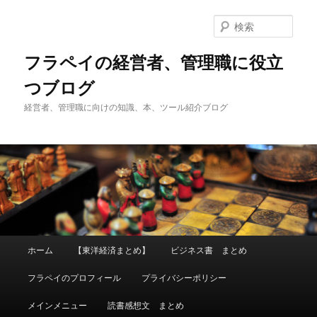
メ
サ
イ
ブ
検
ン
コ
索
コ
ン
フラペイの経営者、管理職に役立
ン
テ
つブログ
テ
ン
ン
ツ
経営者、管理職に向けの知識、本、ツール紹介ブログ
ツ
へ
へ
移
移
動
動
メ
ホーム
【東洋経済まとめ】
ビジネス書 まとめ
イ
ン
フラペイのプロフィール
プライバシーポリシー
メ
ニ
メインメニュー
読書感想文 まとめ