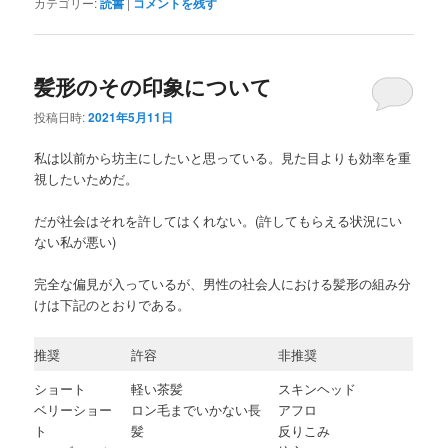
カテゴリー:
読書
|
コメントを残す
髪形のその印象について
投稿日時:
2021年5月11日
私は以前から坊主にしたいと思っている。見た目よりも効率を重
視したいためだ。
だが社会はそれを許してはくれない。(許してもらえる状況にい
ない私が悪い)
完全な偏見が入っているが、男性の社会人における髪形の組み分
けは下記のとおりである。
推奨
許容
非推奨
ショート
軽い茶髪
スキンヘッド
ベリーショー
ロン毛までいかない長
アフロ
ト
髪
反りこみ