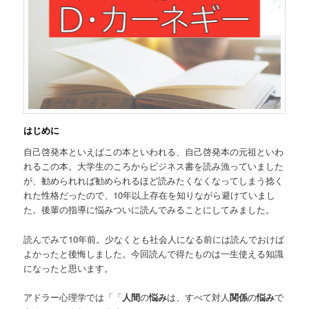
はじめに
自己啓発本といえばこの本といわれる、自己啓発本の元祖といわ
れるこの本。大学生のころからビジネス書を読み漁っていました
が、勧められれば勧められるほど読みたくなくなってしまう捻く
れた性格だったので、10年以上存在を知りながら避けていまし
た。後輩の指導に悩みついに読んでみることにしてみました。
読んでみて10年前。少なくとも社会人になる前には読んでおけば
よかったと後悔しました。今回読んで得たものは一生使える知識
になったと思います。
アドラー心理学では「「
人間
の
悩み
は、すべて対人
関係
の
悩み
で