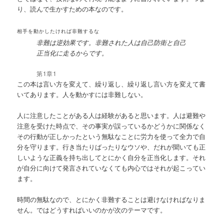
り、読んで生かすための本なのです。
相手を動かしたければ非難するな
非難は逆効果です。非難された人は自己防衛と自己
正当化に走るからです。
第1章1
この本は言い方を変えて、繰り返し、繰り返し言い方を変えて書
いてあります。人を動かすには非難しない。
人に注意したことがある人は経験があると思います。人は避難や
注意を受けた時点で、その事実が誤っているかどうかに関係なく
その行動が正しかったという無駄なことに労力を使って全力で自
分を守ります。行き当たりばったりなウソや、だれが聞いても正
しいような正義を持ち出してとにかく自分を正当化します。それ
が自分に向けて発言されていなくても内心ではそれが起こってい
ます。
時間の無駄なので、とにかく非難することは避けなければなりま
せん。ではどうすればいいのかが次のテーマです。