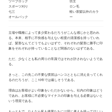
ツーブロック
坊主
スポーツ刈り
ロン毛
七三
軽い茶髪以外のカラ
オールバック
ー
立場や職種によって多少変わるだろうがこんな感じかと思われ
る。本来、相手に不快感を与えない程度の清潔感を持っていれ
ば、髪形なんてどうでもよいはずで、それぞれの髪形に勝手に印
象をそれぞれが持っていることなど関係のないはずである。
ただ、少なくとも私の周りの常識ではそれが許されないようであ
る。
きっと、この先この不要な慣習はハンコとともに消え去ってくれ
るのだろうが、ここ10年では厳しそうである。
理由はお客様がよい印象をいただかないから。社内の印象はどう
であれ、お客様に不必要なマイナスの印象を与える必要はないと
いう理屈である。
もっともで、なんなら私も後輩たちには同じ考えを持ってほしい