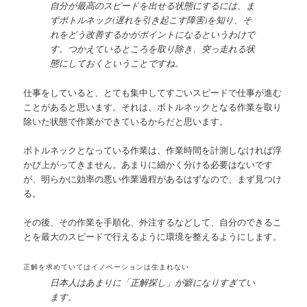
自分が最高のスピードを出せる状態にするには、ま
ずボトルネック(遅れを引き起こす障害)を知り、そ
れをどう改善するかがポイントになるというわけで
す。つかえているところを取り除き、突っ走れる状
態にしておくということですね。
仕事をしていると、とても集中してすごいスピードで仕事が進む
ことがあると思います。それは、ボトルネックとなる作業を取り
除いた状態で作業ができているからだと思います。
ボトルネックとなっている作業は、作業時間を計測しなければ浮
かび上がってきません。あまりに細かく分ける必要はないです
が、明らかに効率の悪い作業過程があるはずなので、まず見つけ
る。
その後、その作業を手順化、外注するなどして、自分のできるこ
とを最大のスピードで行えるように環境を整えるようにします。
正解を求めていてはイノベーションは生まれない
日本人はあまりに「正解探し」が癖になりすぎてい
ます。