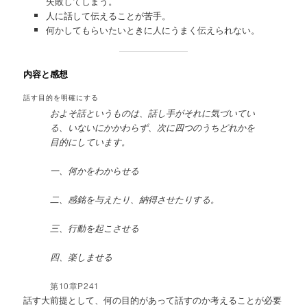
失敗してしまう。
人に話して伝えることが苦手。
何かしてもらいたいときに人にうまく伝えられない。
内容と感想
話す目的を明確にする
およそ話というものは、話し手がそれに気づいてい
る、いないにかかわらず、次に四つのうちどれかを
目的にしています。
一、何かをわからせる
二、感銘を与えたり、納得させたりする。
三、行動を起こさせる
四、楽しませる
第10章P241
話す大前提として、何の目的があって話すのか考えることが必要