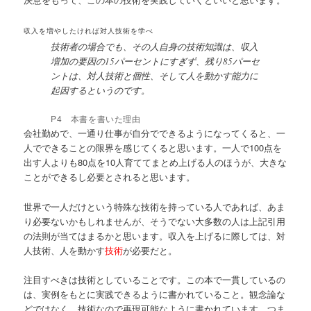
収入を増やしたければ対人技術を学べ
技術者の場合でも、その人自身の技術知識は、収入
増加の要因の15パーセントにすぎず、残り85パーセ
ントは、対人技術と個性、そして人を動かす能力に
起因するというのです。
P4 本書を書いた理由
会社勤めで、一通り仕事が自分でできるようになってくると、一
人でできることの限界を感じてくると思います。一人で100点を
出す人よりも80点を10人育ててまとめ上げる人のほうが、大きな
ことができるし必要とされると思います。
世界で一人だけという特殊な技術を持っている人であれば、あま
り必要ないかもしれませんが、そうでない大多数の人は上記引用
の法則が当てはまるかと思います。収入を上げるに際しては、対
人技術、人を動かす
技術
が必要だと。
注目すべきは技術としていることです。この本で一貫しているの
は、実例をもとに実践できるように書かれていること。観念論な
どではなく、技術なので再現可能なように書かれています。つま