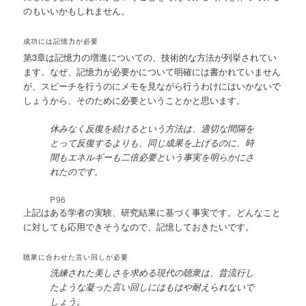
のもいいかもしれません。
成功には記憶力が必要
第3章は記憶力の増進についての、技術的な方法が列挙されてい
ます。なぜ、記憶力が必要かについて明確には書かれていません
が、スピーチを行うのにメモを見ながら行うわけにはいかないで
しょうから、そのために必要ということかと思います。
休みなく反復を続けるという方法は、適切な間隔を
とって反復するよりも、同じ成果を上げるのに、時
間もエネルギーも二倍必要という事実を明らかにさ
れたのです。
P96
上記はある学者の実験、研究結果に基づく事実です。どんなこと
に対しても応用できそうなので、記憶しておきたいです。
聴衆に合わせた言い回しが必要
洗練された美しさを求める現代の聴衆は、昔流行し
たような凝った言い回しにはもはや耐えられないで
しょう。