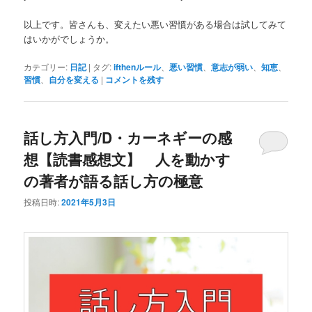
以上です。皆さんも、変えたい悪い習慣がある場合は試してみて
はいかがでしょうか。
カテゴリー:
日記
|
タグ:
ifthenルール
、
悪い習慣
、
意志が弱い
、
知恵
、
習慣
、
自分を変える
|
コメントを残す
話し方入門/D・カーネギーの感
想【読書感想文】 人を動かす
の著者が語る話し方の極意
投稿日時:
2021年5月3日