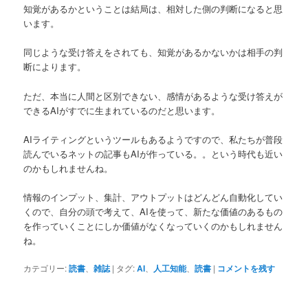
知覚があるかということは結局は、相対した側の判断になると思
います。
同じような受け答えをされても、知覚があるかないかは相手の判
断によります。
ただ、本当に人間と区別できない、感情があるような受け答えが
できるAIがすでに生まれているのだと思います。
AIライティングというツールもあるようですので、私たちが普段
読んでいるネットの記事もAIが作っている。。という時代も近い
のかもしれませんね。
情報のインプット、集計、アウトプットはどんどん自動化してい
くので、自分の頭で考えて、AIを使って、新たな価値のあるもの
を作っていくことにしか価値がなくなっていくのかもしれません
ね。
カテゴリー:
読書
、
雑誌
|
タグ:
AI
、
人工知能
、
読書
|
コメントを残す