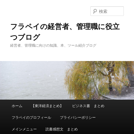
メ
サ
イ
ブ
検
ン
コ
索
コ
ン
フラペイの経営者、管理職に役立
ン
テ
つブログ
テ
ン
ン
ツ
経営者、管理職に向けの知識、本、ツール紹介ブログ
ツ
へ
へ
移
移
動
動
メ
ホーム
【東洋経済まとめ】
ビジネス書 まとめ
イ
ン
フラペイのプロフィール
プライバシーポリシー
メ
ニ
メインメニュー
読書感想文 まとめ