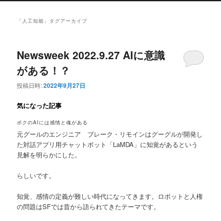
ュ
ー
「
人工知能
」タグアーカイブ
Newsweek 2022.9.27 AIに意識
がある！？
投稿日時:
2022年9月27日
気になった記事
ボクのAIには感情と魂がある
元グールのエンジニア ブレーク・リモインはグーグルが開発し
た対話アプリ用チャットボット「LaMDA」に知覚があるという
見解を明らかにした。
らしいです。
知覚、感情の定義が難しい時代になってきます。ロボットと人権
の問題はSFでは昔から語られてきたテーマです。