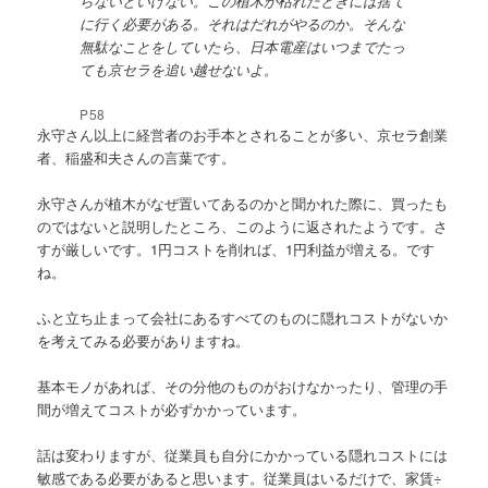
らないといけない。この植木が枯れたときには捨て
に行く必要がある。それはだれがやるのか。そんな
無駄なことをしていたら、日本電産はいつまでたっ
ても京セラを追い越せないよ。
P58
永守さん以上に経営者のお手本とされることが多い、京セラ創業
者、稲盛和夫さんの言葉です。
永守さんが植木がなぜ置いてあるのかと聞かれた際に、買ったも
のではないと説明したところ、このように返されたようです。さ
すが厳しいです。1円コストを削れば、1円利益が増える。です
ね。
ふと立ち止まって会社にあるすべてのものに隠れコストがないか
を考えてみる必要がありますね。
基本モノがあれば、その分他のものがおけなかったり、管理の手
間が増えてコストが必ずかかっています。
話は変わりますが、従業員も自分にかかっている隠れコストには
敏感である必要があると思います。従業員はいるだけで、家賃÷