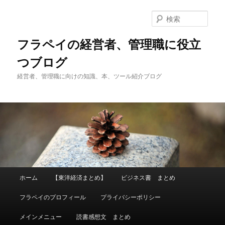
メ
サ
イ
ブ
検
ン
コ
索
コ
ン
フラペイの経営者、管理職に役立
ン
テ
つブログ
テ
ン
ン
ツ
経営者、管理職に向けの知識、本、ツール紹介ブログ
ツ
へ
へ
移
移
動
動
メ
ホーム
【東洋経済まとめ】
ビジネス書 まとめ
イ
ン
フラペイのプロフィール
プライバシーポリシー
メ
ニ
メインメニュー
読書感想文 まとめ