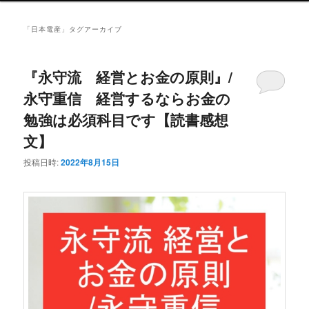
ュ
ー
「
日本電産
」タグアーカイブ
『永守流 経営とお金の原則』/
永守重信 経営するならお金の
勉強は必須科目です【読書感想
文】
投稿日時:
2022年8月15日