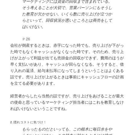
マーケティングには資金の回収まで含まれている。
そう考えることが大切で、営業パーソンにもそうし
た教育が欠かせない。いくら数に売り上げが立つか
らといって、回収状況が悪いところとは商売をして
はいけない。
Ｐ26
会社が倒産するときは、赤字になった時でも、売り上げが下がっ
た時でもなくキャッシュがなくなった時です。そのため、売り上
げが上がって利益が出ても売掛金の回収ができず、費用のほうが
早く支払いがあり、キャッシュが回らなくなる。そうすると、借
り入れの返済、給与未払等になってしまうということはよくある
話です。売り上げが上がるときは事前にキャッシュフローの計画
を立てる必要があります。
経営者からしたら当然の話ですが、売り上げをあげることが最大
の使命と思っているマーケティング担当者にはこれを教育しなけ
ればいけないということですね。
2.隠れコストに気づけ！
もらったものだといっても、この植木に毎日水をや