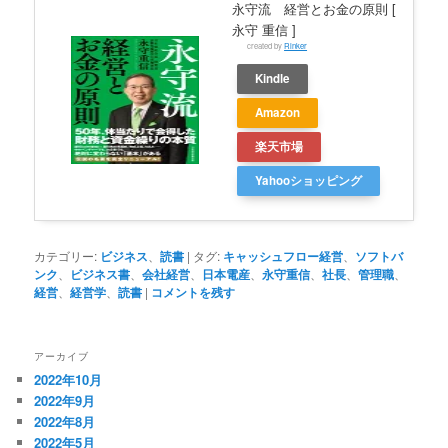
永守流 経営とお金の原則 [
永守 重信 ]
created by
Rinker
Kindle
Amazon
楽天市場
Yahooショッピング
カテゴリー:
ビジネス
、
読書
|
タグ:
キャッシュフロー経営
、
ソフトバ
ンク
、
ビジネス書
、
会社経営
、
日本電産
、
永守重信
、
社長
、
管理職
、
経営
、
経営学
、
読書
|
コメントを残す
アーカイブ
2022年10月
2022年9月
2022年8月
2022年5月