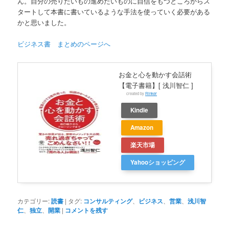
ん。自分の売りたいもの進めたいものに自信をもつところからス
タートして本書に書いているような手法を使っていく必要がある
かと思いました。
ビジネス書 まとめのページへ
お金と心を動かす会話術
【電子書籍】[ 浅川智仁 ]
created by
Rinker
Kindle
Amazon
楽天市場
Yahooショッピング
カテゴリー:
読書
|
タグ:
コンサルティング
、
ビジネス
、
営業
、
浅川智
仁
、
独立
、
開業
|
コメントを残す