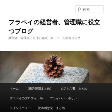
メ
サ
イ
ブ
検
ン
コ
索
コ
ン
フラペイの経営者、管理職に役立
ン
テ
つブログ
テ
ン
ン
ツ
経営者、管理職に向けの知識、本、ツール紹介ブログ
ツ
へ
へ
移
移
動
動
メ
ホーム
【東洋経済まとめ】
ビジネス書 まとめ
イ
ン
フラペイのプロフィール
プライバシーポリシー
メ
ニ
メインメニュー
読書感想文 まとめ