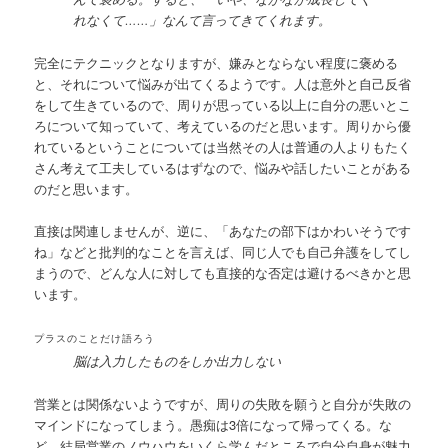
れなくて……」なんて言ってきてくれます。
完全にテクニックとなりますが、嫌みとならない程度に褒める
と、それについて悩みが出てくるようです。人は意外と自己反省
をして生きているので、周りが思っている以上に自分の悪いとこ
ろについて知っていて、考えているのだと思います。周りから優
れているということについては当然その人は普通の人よりもたく
さん考えて工夫しているはずなので、悩みや話したいことがある
のだと思います。
直接は関連しませんが、逆に、「あなたの部下はかわいそうです
ね」などと批判的なことを言えば、同じ人でも自己弁護をしてし
まうので、どんな人に対しても直接的な否定は避けるべきかと思
います。
プラスのことだけ語ろう
脳は入力したものをしか出力しない
営業とは関係ないようですが、周りの失敗を願うと自分が失敗の
マインドになってしまう。愚痴は3倍になって帰ってくる。な
ど、結局営業のノウハウをいくら学んだところで自分自身が魅力