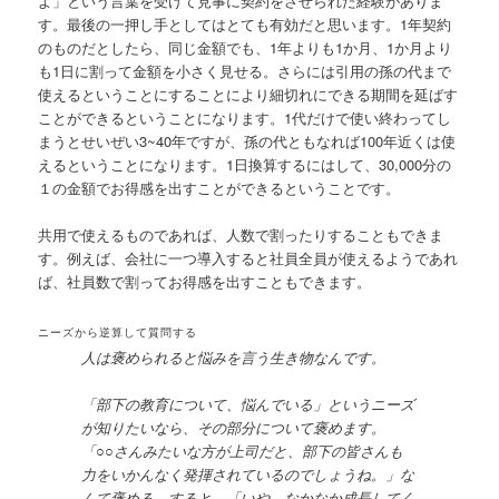
よ」という言葉を受けて見事に契約をさせられた経験がありま
す。最後の一押し手としてはとても有効だと思います。1年契約
のものだとしたら、同じ金額でも、1年よりも1か月、1か月より
も1日に割って金額を小さく見せる。さらには引用の孫の代まで
使えるということにすることにより細切れにできる期間を延ばす
ことができるということになります。1代だけで使い終わってし
まうとせいぜい3~40年ですが、孫の代ともなれば100年近くは使
えるということになります。1日換算するにはして、30,000分の
１の金額でお得感を出すことができるということです。
共用で使えるものであれば、人数で割ったりすることもできま
す。例えば、会社に一つ導入すると社員全員が使えるようであれ
ば、社員数で割ってお得感を出すこともできます。
ニーズから逆算して質問する
人は褒められると悩みを言う生き物なんです。
「部下の教育について、悩んでいる」というニーズ
が知りたいなら、その部分について褒めます。
「○○さんみたいな方が上司だと、部下の皆さんも
力をいかんなく発揮されているのでしょうね。」な
んて褒める。すると、「いや、なかなか成長してく