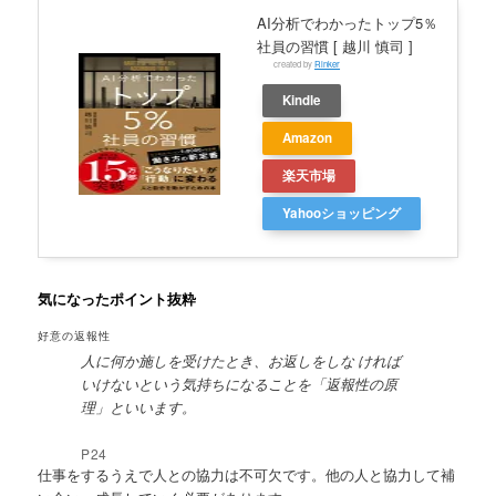
AI分析でわかったトップ5％
社員の習慣 [ 越川 慎司 ]
created by
Rinker
Kindle
Amazon
楽天市場
Yahooショッピング
気になったポイント抜粋
好意の返報性
人に何か施しを受けたとき、お返しをしな ければ
いけないという気持ちになることを「返報性の原
理」といいます。
P24
仕事をするうえで人との協力は不可欠です。他の人と協力して補