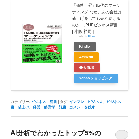
「価格上昇」時代のマーケ
ティング なぜ、あの会社は
値上げをしても売れ続ける
のか （PHPビジネス新書）
[ 小阪 裕司 ]
created by
Rinker
Kindle
Amazon
楽天市場
Yahooショッピング
カテゴリー:
ビジネス
、
読書
|
タグ:
インフレ
、
ビジネス
、
ビジネス
書
、
値上げ
、
経営
、
経営学
、
読書
|
コメントを残す
AI分析でわかったトップ5%の