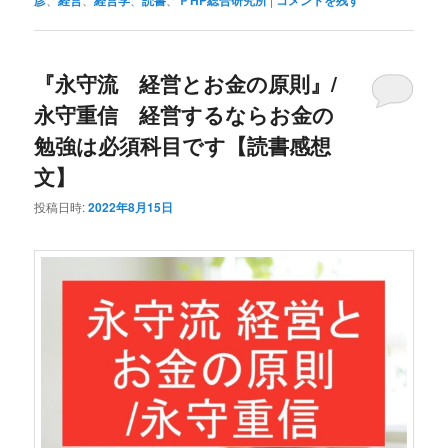
彦
経営
経営学
読書
ＰHP総合研究所
コメントを残す
『永守流 経営とお金の原則』/
永守重信 経営するならお金の
勉強は必須科目です【読書感想
文】
投稿日時:
2022年8月15日