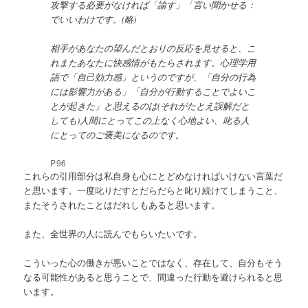
攻撃する必要がなければ「諭す」「言い聞かせる：
でいいわけです。(略)
相手があなたの望んだとおりの反応を見せると、こ
れまたあなたに快感情がもたらされます。心理学用
語で「自己効力感」というのですが、「自分の行為
には影響力がある」「自分が行動することでよいこ
とが起きた」と思えるのは(それがたとえ誤解だと
しても)人間にとってこの上なく心地よい、叱る人
にとってのご褒美になるのです。
P96
これらの引用部分は私自身も心にとどめなければいけない言葉だ
と思います。一度叱りだすとだらだらと叱り続けてしまうこと、
またそうされたことはだれしもあると思います。
また、全世界の人に読んでもらいたいです。
こういった心の働きが悪いことではなく、存在して、自分もそう
なる可能性があると思うことで、間違った行動を避けられると思
います。