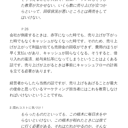
た教育が欠かせない。いくら数に売り上げが立つか
らといって、回収状況が悪いところとは商売をして
はいけない。
Ｐ26
会社が倒産するときは、赤字になった時でも、売り上げが下がっ
た時でもなくキャッシュがなくなった時です。そのため、売り上
げが上がって利益が出ても売掛金の回収ができず、費用のほうが
早く支払いがあり、キャッシュが回らなくなる。そうすると、借
り入れの返済、給与未払等になってしまうということはよくある
話です。売り上げが上がるときは事前にキャッシュフローの計画
を立てる必要があります。
経営者からしたら当然の話ですが、売り上げをあげることが最大
の使命と思っているマーケティング担当者にはこれを教育しなけ
ればいけないということですね。
2.隠れコストに気づけ！
もらったものだといっても、この植木に毎日水をや
らないといけない。この植木が枯れたときには捨て
に行く必要がある。それはだれがやるのか。そんな