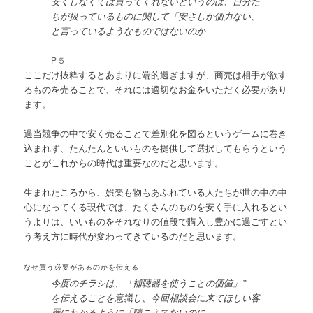
安くしなくては買ってくれないというのは、自分た
ちが扱っているものに関して「安さしか価力ない、
と言っているようなものではないのか
P５
ここだけ抜粋するとあまりに端的過ぎますが、商売は相手が欲す
るものを売ることで、それには適切なお金をいただく必要があり
ます。
過当競争の中で安く売ることで差別化を図るというゲームに巻き
込まれず、たんたんといいものを提供して選択してもらうという
ことがこれからの時代は重要なのだと思います。
生まれたころから、娯楽も物もあふれている人たちが世の中の中
心になってくる現代では、たくさんのものを安く手に入れるとい
うよりは、いいものをそれなりの値段で購入し豊かに過ごすとい
う考え方に時代が変わってきているのだと思います。
なぜ買う必要があるのかを伝える
今度のチラシは、「補聴器を使うことの価値」”
を伝えることを意識し、今回相談会に来てほしい客
層にわかるように「聴こえてないのに