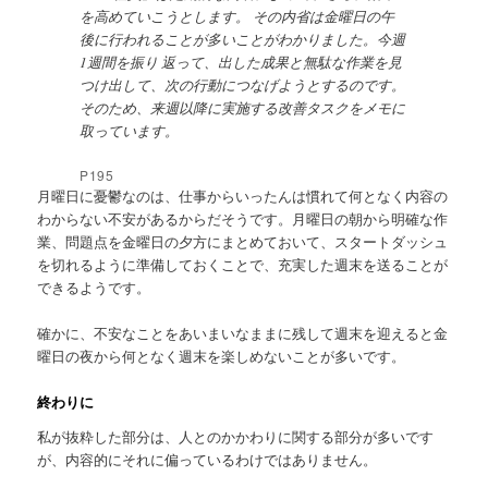
を高めていこうとします。 その内省は金曜日の午
後に行われることが多いことがわかりました。今週
1週間を振り 返って、出した成果と無駄な作業を見
つけ出して、次の行動につなげようとするのです。
そのため、来週以降に実施する改善タスクをメモに
取っています。
P195
月曜日に憂鬱なのは、仕事からいったんは慣れて何となく内容の
わからない不安があるからだそうです。月曜日の朝から明確な作
業、問題点を金曜日の夕方にまとめておいて、スタートダッシュ
を切れるように準備しておくことで、充実した週末を送ることが
できるようです。
確かに、不安なことをあいまいなままに残して週末を迎えると金
曜日の夜から何となく週末を楽しめないことが多いです。
終わりに
私が抜粋した部分は、人とのかかわりに関する部分が多いです
が、内容的にそれに偏っているわけではありません。