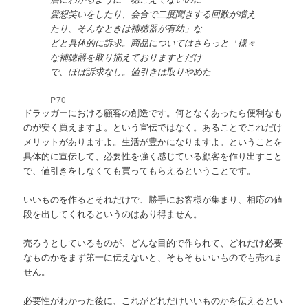
愛想笑いをしたり、会合で二度聞きする回数が増え
たり、そんなときは補聴器が有幼」な
どと具体的に訴求。商品についてはさらっと「様々
な補聴器を取り揃えておりますとだけ
で、ほば訴求なし。値引きは取りやめた
P70
ドラッガーにおける顧客の創造です。何となくあったら便利なも
のが安く買えますよ。という宣伝ではなく。あることでこれだけ
メリットがありますよ。生活が豊かになりますよ。ということを
具体的に宣伝して、必要性を強く感じている顧客を作り出すこと
で、値引きをしなくても買ってもらえるということです。
いいものを作るとそれだけで、勝手にお客様が集まり、相応の値
段を出してくれるというのはあり得ません。
売ろうとしているものが、どんな目的で作られて、どれだけ必要
なものかをまず第一に伝えないと、そもそもいいものでも売れま
せん。
必要性がわかった後に、これがどれだけいいものかを伝えるとい