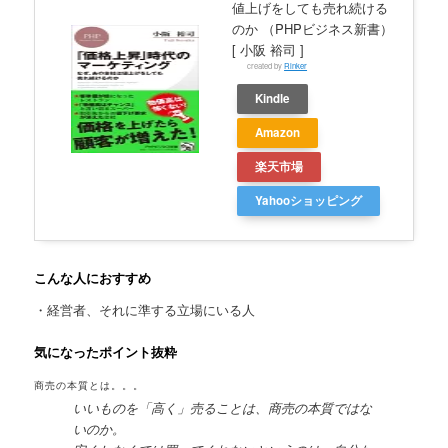
値上げをしても売れ続ける
のか （PHPビジネス新書）
[ 小阪 裕司 ]
created by
Rinker
Kindle
Amazon
楽天市場
Yahooショッピング
こんな人におすすめ
・経営者、それに準する立場にいる人
気になったポイント抜粋
商売の本質とは。。。
いいものを「高く」売ることは、商売の本質ではな
いのか。