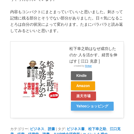
内容もコンパクトにまとまっていていいと思いました。刺さって
記憶に残る部分とそうでない部分がありました。日々気になるこ
とろは自分の状況によって変わります。たまにパラパラと読み返
してみるといいと思います。
松下幸之助はなぜ成功した
のか 人を活かす、経営を伸
ばす [ 江口 克彦 ]
created by
Rinker
Kindle
Amazon
楽天市場
Yahooショッピング
カテゴリー:
ビジネス
、
読書
|
タグ:
ビジネス書
、
松下幸之助
、
江口克
、
、
、
、
|