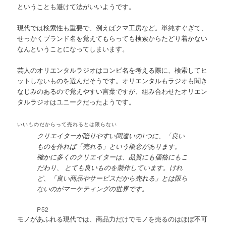
ということも避けて法がいいようです。
現代では検索性も重要で、例えばクマ工房など。単純すぐぎて、
せっかくブランド名を覚えてもらっても検索からたどり着かない
なんということになってしまいます。
芸人のオリエンタルラジオはコンビ名を考える際に、検索してヒ
ットしないものを選んだそうです。オリエンタルもラジオも聞き
なじみのあるので覚えやすい言葉ですが、組み合わせたオリエン
タルラジオはユニークだったようです。
いいものだからって売れるとは限らない
クリエイターが陥りやすい間違いの1つに、「良い
ものを作れば「売れる」という概念があります。
確かに多くのクリエイターは、品質にも価格にもこ
だわり、 とても良いものを製作しています。けれ
ど、「良い商品やサービスだから売れる」とは限ら
ないのがマーケティングの世界です。
P52
モノがあふれる現代では、商品力だけでモノを売るのはほぼ不可