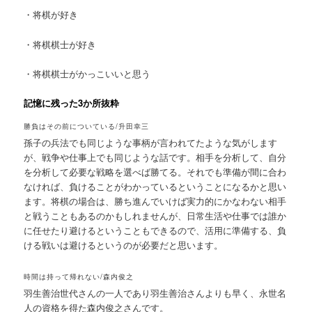
・将棋が好き
・将棋棋士が好き
・将棋棋士がかっこいいと思う
記憶に残った3か所抜粋
勝負はその前についている/升田幸三
孫子の兵法でも同じような事柄が言われてたような気がします
が、戦争や仕事上でも同じような話です。相手を分析して、自分
を分析して必要な戦略を選べば勝てる。それでも準備が間に合わ
なければ、負けることがわかっているということになるかと思い
ます。将棋の場合は、勝ち進んでいけば実力的にかなわない相手
と戦うこともあるのかもしれませんが、日常生活や仕事では誰か
に任せたり避けるということもできるので、活用に準備する、負
ける戦いは避けるというのが必要だと思います。
時間は持って帰れない/森内俊之
羽生善治世代さんの一人であり羽生善治さんよりも早く、永世名
人の資格を得た森内俊之さんです。