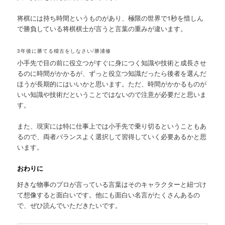
将棋には持ち時間というものがあり、極限の世界で1秒を惜しん
で勝負している将棋棋士が言うと言葉の重みが違います。
3年後に勝てる稽古をしなさい/勝浦修
小手先で目の前に役立つがすぐに身につく知識や技術と成長させ
るのに時間がかかるが、ずっと役立つ知識だったら後者を選んだ
ほうが長期的にはいいかと思います。ただ、時間がかかるものが
いい知識や技術だということではないので注意が必要だと思いま
す。
また、現実には特に仕事上では小手先で乗り切るということもあ
るので、両者バランスよく選択して習得していく必要あるかと思
います。
おわりに
好きな物事のプロが言っている言葉はそのキャラクターと紐づけ
て想像すると面白いです。他にも面白い名言がたくさんあるの
で、ぜひ読んでいただきたいです。