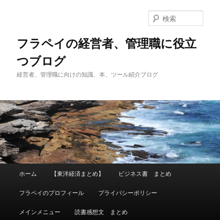
メ
サ
イ
ブ
検
ン
コ
索
コ
ン
フラペイの経営者、管理職に役立
ン
テ
つブログ
テ
ン
ン
ツ
経営者、管理職に向けの知識、本、ツール紹介ブログ
ツ
へ
へ
移
移
動
動
メ
ホーム
【東洋経済まとめ】
ビジネス書 まとめ
イ
ン
フラペイのプロフィール
プライバシーポリシー
メ
ニ
メインメニュー
読書感想文 まとめ