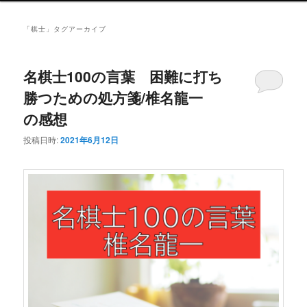
ュ
ー
「
棋士
」タグアーカイブ
名棋士100の言葉 困難に打ち
勝つための処方箋/椎名龍一
の感想
投稿日時:
2021年6月12日